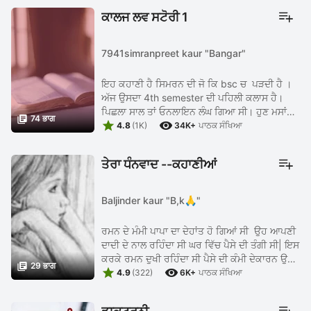
ਕਾਲਜ ਲਵ ਸਟੋਰੀ 1
7941simranpreet kaur "Bangar"
ਇਹ ਕਹਾਣੀ ਹੈ ਸਿਮਰਨ ਦੀ ਜੋ ਕਿ bsc ਚ ਪੜਦੀ ਹੈ ।
ਅੱਜ ਉਸਦਾ 4th semester ਦੀ ਪਹਿਲੀ ਕਲਾਸ ਹੈ।
ਪਿਛਲਾ ਸਾਲ ਤਾਂ ਓਨਲਾਇਨ ਲੰਘ ਗਿਆ ਸੀ। ਹੁਣ ਮਸਾਂ

74 ਭਾਗ


ਕਾਲਜ ਸ਼ੁਰੂ ਹੋਏ ਸੀ। ਉਸ ਦੇ ਬਹੁਤ ਘੱਟ ਦੋਸਤ ਸੀ। ਉਹ
4.8
(1K)
34K+
ਪਾਠਕ ਸੰਖਿਆ
ਜ਼ਿਆਦਾਤਰ ਇਕੱਲੀ ਰਹਿੰਦੀ ...
ਤੇਰਾ ਧੰਨਵਾਦ --ਕਹਾਣੀਆਂ
Baljinder kaur "B,k🙏"
ਰਮਨ ਦੇ ਮੰਮੀ ਪਾਪਾ ਦਾ ਦੇਹਾਂਤ ਹੋ ਗਿਆਂ ਸੀ ਉਹ ਆਪਣੀ
ਦਾਦੀ ਦੇ ਨਾਲ ਰਹਿੰਦਾ ਸੀ ਘਰ ਵਿੱਚ ਪੈਸੇ ਦੀ ਤੰਗੀ ਸੀ| ਇਸ
ਕਰਕੇ ਰਮਨ ਦੁਖੀ ਰਹਿੰਦਾ ਸੀ ਪੈਸੇ ਦੀ ਕੰਮੀ ਦੇਕਾਰਨ ਉਸ

29 ਭਾਗ


ਨੇ ਪੜਾਈ ਛੋਡ ਦਿੱਤੀ ਸੀ ਰਮਨ ਦੇ ਘਰ ਦੇ ਸਹਮਣੇ ਕਿਤਾਬੇ
4.9
(322)
6K+
ਪਾਠਕ ਸੰਖਿਆ
...