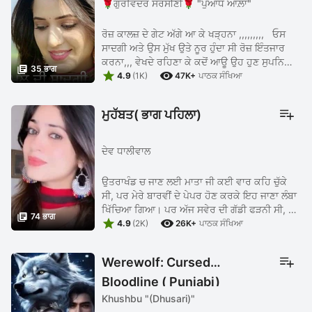
🌹ਗੁਰਵਿੰਦਰ ਸਰਸੀਣੀ🌹 "ਪੁਆਧ ਆਲ਼ਾ"
ਰੋਜ਼ ਕਾਲਜ਼ ਦੇ ਗੇਟ ਅੱਗੇ ਆ ਕੇ ਖੜ੍ਹਨਾ ,,,,,,,,, ਓਸ
ਸਾਦਗੀ ਅਤੇ ਉਸ ਮੁੱਖ ਉਤੇ ਨੂਰ ਹੁੰਦਾ ਸੀ ਰੋਜ਼ ਇੰਤਜਾਰ
ਕਰਨਾ,,, ਵੇਖਦੇ ਰਹਿਣਾ ਕੇ ਕਦੋਂ ਆਊ ਉਹ ਹੁਣ ਸੁਪਨਿਆਂ

35 ਭਾਗ


ਵਿਚ ਆਉਣ ਵਾਲੀ ਮੁਟਿਆਰ ਅਤੇ ਕਦੋਂ ਸਾਡਾ ਦਿਨ ਸ਼ੁਰੂ ...
4.9
(1K)
47K+
ਪਾਠਕ ਸੰਖਿਆ
ਮੁਹੱਬਤ( ਭਾਗ ਪਹਿਲਾ)
ਦੇਵ ਧਾਲੀਵਾਲ
ਉਤਰਾਖੰਡ ਚ ਜਾਣ ਲਈ ਮਾਤਾ ਜੀ ਕਈ ਵਾਰ ਕਹਿ ਚੁੱਕੇ
ਸੀ, ਪਰ ਮੇਰੇ ਬਾਰਵੀਂ ਦੇ ਪੇਪਰ ਹੋਣ ਕਰਕੇ ਇਹ ਜਾਣਾ ਲੰਬਾ
ਖਿੱਚਿਆ ਗਿਆ। ਪਰ ਅੱਜ ਸਵੇਰ ਦੀ ਗੱਡੀ ਫੜਨੀ ਸੀ, ਮੈਨੂੰ

74 ਭਾਗ


ਵੀ ਬੜਾ ਚਾਅ ਸੀ , ਸੁਣਿਆ ਏ ਉੱਥੇ ਜੰਗਲ ਤੇ ਬਹੁਤ ਸਾਰੇ
4.9
(2K)
26K+
ਪਾਠਕ ਸੰਖਿਆ
ਜਾਨਵਰ ...
Werewolf: Cursed
Bloodline ( Punjabi)
Khushbu "(Dhusari)"