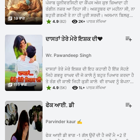
ਪੰਜਾਬ ਯੂਨੀਵਰਸਿਟੀ ਦਾ ਕੈਂਪਸ ਅੱਜ ਕੁਝ ਜ਼ਿਆਦਾ ਹੀ
ਰੰਗੀਨ ਨਜ਼ਰ ਆ ਰਿਹਾ ਸੀ। ਅਕਤੂਬਰ ਦਾ ਮਹੀਨਾ ਸੀ, ਨਾ
ਬਹੁਤੀ ਗਰਮੀ ਤੇ ਨਾ ਹੀ ਪੂਰੀ ਸਰਦੀ। ਅਸਮਾਨ ਬਿਲਕੁਲ

19 ਭਾਗ


ਸਾਫ਼ ਸੀ, ਜਿਵੇਂ ਕਿਸੇ ਮਾਹਰ ਚਿੱਤਰਕਾਰ ਨੇ ਨੀਲੇ ਰੰਗ ਦੀ
4.9
(82)
2K+
ਪਾਠਕ ਸੰਖਿਆ
ਚਾਦਰ ਵਿਛਾ ...
ਦਾਸਤਾਂ ਤੇਰੇ ਮੇਰੇ ਇਸ਼ਕ ਦੀ♥️
Wr. Pawandeep Singh
ਦਾਸਤਾਂ ਤੇਰੇ ਮੇਰੇ ਇਸ਼ਕ ਦੀ ਇਹ ਕਹਾਣੀ ਹੈ ਇੱਕ ਸੋਹਣੇ
ਜਿਹੇ ਗਭਰੂ ਰਾਘਵ ਦੀ ਜੋ ਕਾਲੋ ਨੂੰ ਬਹੁਤ ਪਿਆਰ ਕਰਦਾ ਹੈ
ਤੇ ਰੰਗ ਦੀ ਕਾਲੀ ਜਿਹੀ ਕੁੜੀ ਕਾਲੋ ਵੀ ਰਾਘਵ ਨੂੰ ਬੇਪਨਾਹ

115 ਭਾਗ


ਮੁੱਹਬਤ ਕਰਦੀ ਹੈ ਤਨਵੀ -: ਆਪਣੀ ਛੋਟੀ ਦਰਾਣੀ ਨੱਚਣੋ
4.9
(5K)
1L+
ਪਾਠਕ ਸੰਖਿਆ
ਮੈ ...
ਫੇਕ ਆਈ. ਡੀ
Parvinder kaur ✍️
ਫੇਕ ਆਈ ਡੀ ਭਾਗ -1 ਗੱਲ ਉਦੋਂ ਦੀ ਹੈ ਜਦੋਂ ਮੈ +2 ਤੋਂ