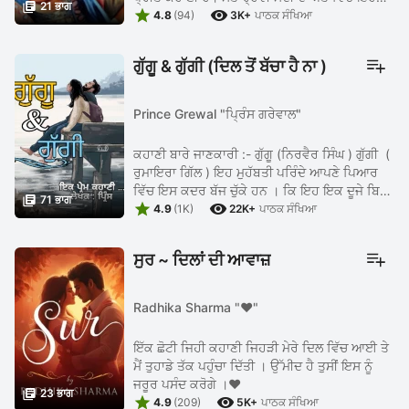

21 ਭਾਗ


ਕਹਾਣੀ ਹੁਸ਼ਿਆਰਪੁਰ ਜ਼ਿਲੇ ਦੇ ਇਕ ਪਿੰਡ ...
4.8
(94)
3K+
ਪਾਠਕ ਸੰਖਿਆ
ਗੁੱਗੂ & ਗੁੱਗੀ (ਦਿਲ ਤੋਂ ਬੱਚਾ ਹੈ ਨਾ )
Prince Grewal "ਪ੍ਰਿੰਸ ਗਰੇਵਾਲ"
ਕਹਾਣੀ ਬਾਰੇ ਜਾਣਕਾਰੀ :- ਗੁੱਗੂ (ਨਿਰਵੈਰ ਸਿੰਘ ) ਗੁੱਗੀ (
ਰੁਮਾਇਰਾ ਗਿੱਲ ) ਇਹ ਮੁਹੱਬਤੀ ਪਰਿੰਦੇ ਆਪਣੇ ਪਿਆਰ
ਵਿੱਚ ਇਸ ਕਦਰ ਬੱਜ ਚੁੱਕੇ ਹਨ । ਕਿ ਇਹ ਇਕ ਦੂਜੇ ਬਿਨਾਂ

71 ਭਾਗ


ਇਕ ਘੜੀ ਵੀ ਜਿਉਂਦੇ ਨਹੀਂ ਰਹਿ ਸਕਦੇ । ਪਰ ਇਨ੍ਹਾਂ ਨੂੰ
4.9
(1K)
22K+
ਪਾਠਕ ਸੰਖਿਆ
ਹੁਣ ...
ਸੁਰ ~ ਦਿਲਾਂ ਦੀ ਆਵਾਜ਼
Radhika Sharma "❤"
ਇੱਕ ਛੋਟੀ ਜਿਹੀ ਕਹਾਣੀ ਜਿਹੜੀ ਮੇਰੇ ਦਿਲ ਵਿੱਚ ਆਈ ਤੇ
ਮੈਂ ਤੁਹਾਡੇ ਤੱਕ ਪਹੁੰਚਾ ਦਿੱਤੀ । ਉੱਮੀਦ ਹੈ ਤੁਸੀਂ ਇਸ ਨੂੰ
ਜਰੂਰ ਪਸੰਦ ਕਰੋਗੇ ।❤️

23 ਭਾਗ


4.9
(209)
5K+
ਪਾਠਕ ਸੰਖਿਆ