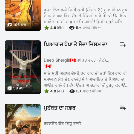
ਰੂਪ : ਇੱਕ ਭੋਲੀ ਜਿਹੀ ਕੁੜੀ (ਸੀਜ਼ਨ 2 ) ਦੂਜਾ ਸੀਜ਼ਨ ਰੂਪ
ਦੇ ਸਹੁਰੇ ਘਰ ਵਿੱਚ ਉਸਦੀ ਜ਼ਿੰਦਗੀ ਬਾਰੇ ਹੈ! ਕੀ ਉਹ ਇਕ
ਸਮਝੌਤਾ ਸ਼ਾਦੀ ਚ ਖੁਸ਼ ਰਹਿ ਪਵੇਗੀ! ਉਸਦੇ ਸਹੁਰੇ ਪਰਿਵਾਰ

106 ਭਾਗ


ਦਾ ਉਸਦੇ ਪ੍ਰਤੀ ਵਿਵਹਾਰ ਤੇ ਉਸਦਾ ਓਹਨਾ ਦੇ ਪ੍ਰਤੀ ਕੀ
4.9
(6K)
1L+
ਪਾਠਕ ਸੰਖਿਆ
...
ਪਿਆਰ ਚ ਧੋਖਾ ਤੇ ਸੌਦਾ ਜਿਸਮ ਦਾ
Deep Shergill🇨🇦{ਸਾਹਿਤ ਵਰਗਾ ਜੱਟ}
"🇨🇦"
ਸਤਿ ਸ਼੍ਰੀ ਅਕਾਲ ਦੋਸਤੋ,ਹਰ ਵਾਰ ਦੀ ਤਰਾਂ ਇਸ ਵਾਰ ਵੀ
ਸਮਾਜ ਨੂੰ ਸੇਧ ਦੇਣ ਵਾਲੀ,ਸਿੱਖਿਆਦਾਇਕ ਤੇ ਪਿਆਰ ਚ
ਆਉਣ ਵਾਲੇ ਵੱਖ ਵੱਖ ਉਤਰਾਅ ਚੜਾਵਾਂ ਤੋਂ ਰੂਬਰੂ ਕਰਾਉਂਦੀ

58 ਭਾਗ


ਇੱਕ ਦਾਸਤਾਨ ਲੈ ਕੇ ਹਾਜ਼ਿਰ ਹਾਂ.....ਮੇਰੀਆਂ ਪਿਛਲੀਆਂ
4.9
(4K)
1L+
ਪਾਠਕ ਸੰਖਿਆ
ਕਹਾਣੀਆਂ ਤੇ ...
ਮੁਹੱਬਤ ਦਾ ਸਫ਼ਰ
ਰਵਨਜੋਤ ਕੌਰ ਸਿੱਧੂ ਰਾਵੀ