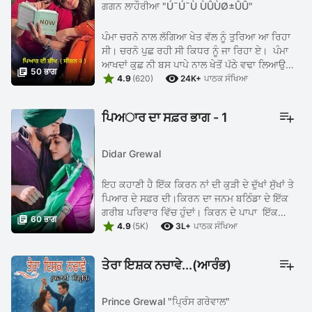
ਗਗਨ ਲਾਹੌਰੀਆ "Ú¯Ú¯Ù ÙÛÙØ±ÛÛ"
ਪੰਮਾ ਚਰਨੋ ਨਾਲ ਲੱਗਿਆ ਖੇਤ ਵੱਲ ਨੂੰ ਤੁਰਿਆ ਆ ਰਿਹਾ
ਸੀ। ਚਰਨੋ ਪੁਛ ਰਹੀ ਸੀ ਕਿਧਰ ਨੂੰ ਜਾ ਰਿਹਾ ਏ। ਪੰਮਾ
ਆਖਦਾਂ ਕੁਛ ਨੀ ਬਸ ਪਾਪੇ ਨਾਲ ਖੇਤੋਂ ਪੱਠੇ ਵਢਾ ਲਿਆਉਨਾ

50 ਭਾਗ


ਨਾਲ ਘਰ ਲੈ ਜਾਨਾ ਮੈ। ਚੱਲ ਵਧੀਆਂ ਕੱਲ ਨੂੰ ਤਾਂ ਆਏਗਾ
4.9
(620)
24K+
ਪਾਠਕ ਸੰਖਿਆ
ਕਾਲਜ। ਹਾਂ ...
ਪਿਅਾਰ ਦਾ ਸਫ਼ਰ ਭਾਗ - 1
Didar Grewal
ਇਹ ਕਹਾਣੀ ਹੈ ਇੱਕ ਕਿਰਨ ਨਾਂ ਦੀ ਕੁੜੀ ਦੇ ਦੁੱਖਾਂ ਸੁੱਖਾਂ ਤੇ
ਪਿਆਰ ਦੇ ਸਫ਼ਰ ਦੀ।ਕਿਰਨ ਦਾ ਜਨਮ ਬਠਿੰਡਾ ਦੇ ਇੱਕ
ਗਰੀਬ ਪਰਿਵਾਰ ਵਿੱਚ ਹੁੰਦਾਂ। ਕਿਰਨ ਦੇ ਪਾਪਾ ਇੱਕ

60 ਭਾਗ


ਪ੍ਰਾਈਵੇਟ ਡਾਕਟਰ ਹੁੰਦੇ ਹਨ।ਤੇ ਓਹਨਾਂ ਨੂੰ ਲਿਖਣ ਦਾ ਵੀ
4.9
(5K)
3L+
ਪਾਠਕ ਸੰਖਿਆ
ਸ਼ੋਕ ...
ਤੇਰਾ ਇਸ਼ਕ ਨਚਾਵੇ...(ਆਰੰਭ)
Prince Grewal "ਪ੍ਰਿੰਸ ਗਰੇਵਾਲ"