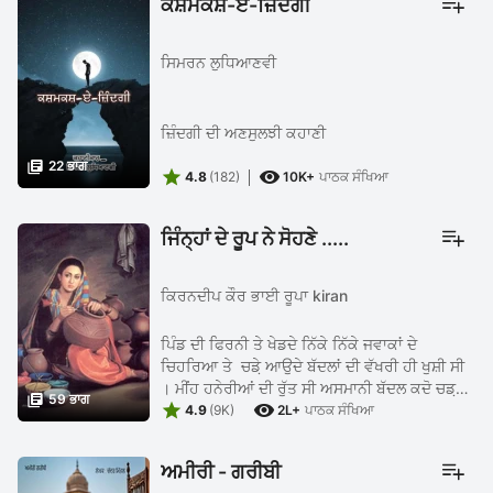
ਕਸ਼ਮਕਸ਼-ਏ-ਜ਼ਿੰਦਗੀ
ਸਿਮਰਨ ਲੁਧਿਆਣਵੀ
ਜ਼ਿੰਦਗੀ ਦੀ ਅਣਸੁਲਝੀ ਕਹਾਣੀ

22 ਭਾਗ


4.8
(182)
10K+
ਪਾਠਕ ਸੰਖਿਆ
ਜਿੰਨ੍ਹਾਂ ਦੇ ਰੂਪ ਨੇ ਸੋਹਣੇ .....
ਕਿਰਨਦੀਪ ਕੌਰ ਭਾਈ ਰੂਪਾ kiran
‌‌ਪਿੰਡ ਦੀ ਫਿਰਨੀ ਤੇ ਖੇਡਦੇ ਨਿੱਕੇ ਨਿੱਕੇ ਜਵਾਕਾਂ ਦੇ
ਚਿਹਰਿਆ ਤੇ ਚਡ਼ੇ ਆਉਦੇ ਬੱਦਲਾਂ ਦੀ ਵੱਖਰੀ ਹੀ ਖੁਸ਼ੀ ਸੀ
। ਮੀਂਹ ਹਨੇਰੀਆਂ ਦੀ ਰੁੱਤ ਸੀ ਅਸਮਾਨੀ ਬੱਦਲ ਕਦੋ ਚਡ਼ਕੇ

59 ਭਾਗ


ਆਉਦਾ ਤੇ ਅਸਮਾਨ ਨੂੰ ਗੰਦਲਾ ਜਾ ਕਦੇ ਮੀਂਹ ਪਾ ਦਰੱਖਤਾਂ
4.9
(9K)
2L+
ਪਾਠਕ ਸੰਖਿਆ
ਉੱਪਰ ...
ਅਮੀਰੀ - ਗਰੀਬੀ