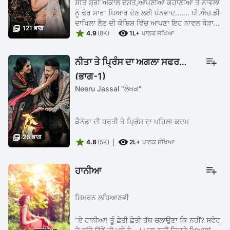
ਸਤਿ ਸ਼੍ਰੀ ਅਕਾਲ ਦੋਸਤੋ,ਆਪਣੀਆਂ ਕਹਾਣੀਆਂ ਤੇ ਨਾਵਲਾਂ
ਨੂੰ ਢੇਰ ਸਾਰਾ ਪਿਆਰ ਦੇਣ ਲਈ ਧੰਨਵਾਦ....... ਪੀ.ਐਚ.ਡੀ
ਦਾਖਿਲਾ ਲੈਣ ਦੀ ਕੋਸ਼ਿਸ਼ ਵਿੱਚ ਆਪਣਾ ਇਹ ਨਾਵਲ ਥੋੜਾ

121 ਭਾਗ


ਲੇਟ ਹੋ ਗਿਆ.....ਦੇਰੀ ਲਈ ਮੁਆਫ਼ੀ ਮੰਗਦਾ ਹਾਂ ਤੇ ਹਾਜ਼ਿਰ
4.9
(8K)
1L+
ਪਾਠਕ ਸੰਖਿਆ
ਹਾਂ ਨਵਾਂ ...
ਨੀਤਾ ਤੇ ਪ੍ਰਿੰਸ ਦਾ ਅਗਲਾ ਸਫਰ
(ਭਾਗ-1)
Neeru Jassal "ਲੇਖਕ"
ਕੈਨੇਡਾ ਦੀ ਧਰਤੀ ਤੇ ਪ੍ਰਿੰਸ ਦਾ ਪਹਿਲਾ ਕਦਮ

26 ਭਾਗ


4.8
(5K)
2L+
ਪਾਠਕ ਸੰਖਿਆ
ਹਾਨੀਆ
ਸਿਮਰਨ ਲੁਧਿਆਣਵੀ
"ਏ ਹਾਨੀਆ! ਤੂੰ ਛੇਤੀ ਛੇਤੀ ਹੱਥ ਚਲਾਉਣਾ ਕਿ ਨਹੀਂ? ਸਵੇਰ