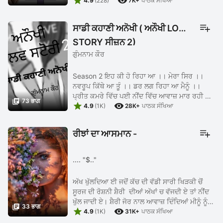


ਰੱਖ ਦਿੱਤਾ ਏ। ਲੋਕਾं ਨੂੰ ਚਾਰ ਦਿਨ ...
4.9
(228)
7K+
ਪਾਠਕ ਸੰਖਿਆ
ਸਾਡੀ ਕਹਾਣੀ ਅਨੋਖੀ ( ਅਨੌਖੀ LOVE
STORY ਸੀਜ਼ਨ 2)
ਗੁੰਮਨਾਮ ਕੌਰ
Season 2 ਇਹ ਕੀ ਹੋ ਰਿਹਾ ਆ ।। ਮੇਰਾ ਸਿਰ ।।
ਨਵਰੂਪ ਕਿੱਥੇ ਆ ਤੂੰ ।। ਡਰ ਲਗ ਰਿਹਾ ਆ ਮੈਨੂੰ ।।
ਪ੍ਰੀਤ ਕਮਰੇ ਵਿੱਚ ਪਈ ਨੀਂਦ ਵਿੱਚ ਆਵਾਜ਼ ਮਾਰ ਰਹੀ ਸੀ

73 ਭਾਗ


।। ...
4.9
(1K)
28K+
ਪਾਠਕ ਸੰਖਿਆ
ਰੀਝਾਂ ਦਾ ਆਸਮਾਨ -
.... "$.."
ਅੱਖ ਖੁੱਲਦਿਆ ਈ ਜਦੋਂ ਕੱਚ ਦੀ ਵੱਡੀ ਸਾਰੀ ਖਿੜਕੀ ਚੋਂ
ਸੂਰਜ ਦੀ ਰੋਸ਼ਨੀ ਸ਼ੈਰੀ ਦੀਆਂ ਅੱਖਾਂ ਚ ਵੱਜਦੀ ਏ ਤਾਂ ਨੀਂਦ
ਖੁੱਲ ਜਾਦੀ ਏ। ਸ਼ੈਰੀ ਜੋਰ ਨਾਲ ਆਵਾਜ਼ ਦਿੰਦਿਆਂ ਮੀਨੂੰ ਨੂੰ

33 ਭਾਗ


ਕਹਿੰਦੀ ਏ, ਦੀਦੀ ਤੁਸੀਂ ਪਰਦਾ ਕਿਉਂ ਹਟਾ ਦਿੱਤਾ। ਅੱਜ ਤੇ
4.9
(1K)
31K+
ਪਾਠਕ ਸੰਖਿਆ
...