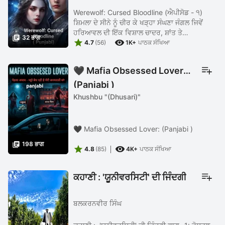
Werewolf: Cursed Bloodline (ਐਪੀਸੋਡ - ੧)
ਸ਼ਿਮਲਾ ਦੇ ਸੀਨੇ ਨੂੰ ਚੀਰ ਕੇ ਖੜ੍ਹਾ ਸੰਘਣਾ ਜੰਗਲ ਜਿਵੇਂ
ਹਰਿਆਵਲ ਦੀ ਇੱਕ ਵਿਸ਼ਾਲ ਚਾਦਰ, ਸ਼ਾਂਤ ਤੇ

32 ਭਾਗ


'ਮਾਇਆਮਈ'। ਦਿਨ ਦੀ ਰੋਸ਼ਨੀ ਵਿੱਚ ਏਥੋਂ ਦੀ ਹਵਾ ਵਿੱਚ
4.7
(56)
1K+
ਪਾਠਕ ਸੰਖਿਆ
ਵੀ ਜਿਵੇਂ ਕੁਦਰਤ ਦੀ ...
🖤 Mafia Obsessed Lover:
(Panjabi )
Khushbu "(Dhusari)"
🖤 Mafia Obsessed Lover: (Panjabi )

198 ਭਾਗ


4.8
(85)
4K+
ਪਾਠਕ ਸੰਖਿਆ
ਕਹਾਣੀ : 'ਯੂਨੀਵਰਸਿਟੀ' ਦੀ ਜਿੰਦਗੀ
ਬਲਕਰਨਵੀਰ ਸਿੰਘ