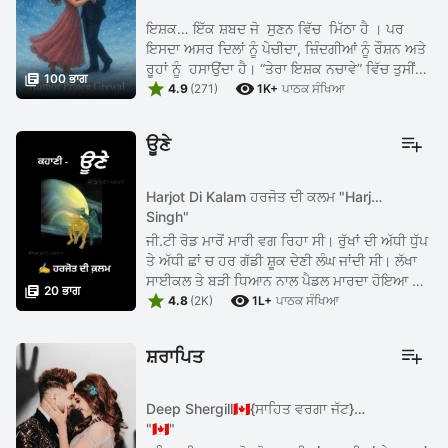
ਇਸ਼ਕ… ਇੱਕ ਸ਼ਬਦ ਜੋ ਸੁਣਨ ਵਿੱਚ ਮਿੱਠਾ ਹੈ । ਪਰ
ਇਸਦਾ ਅਸਰ ਦਿਲਾਂ ਨੂੰ ਪੇਚੀਦਾ, ਜ਼ਿੰਦਗੀਆਂ ਨੂੰ ਰੌਸ਼ਨ ਅਤੇ
ਰੂਹਾਂ ਨੂੰ ਹਸਾਉਂਦਾ ਹੈ। “ਤੇਰਾ ਇਸ਼ਕ ਨਚਾਵੇ” ਵਿੱਚ ਤੁਸੀਂ

100 ਭਾਗ


ਪਾਓਗੇ ਪਿਆਰ ਦੇ ਉਹ ਰੰਗ ਜੋ ਹਰੇਕ ਦਿਲ ਵਿੱਚ ਵੱਸਦੇ ...
4.9
(271)
1K+
ਪਾਠਕ ਸੰਖਿਆ
ਊਣੇ
Harjot Di Kalam ਹਰਜੋਤ ਦੀ ਕਲਮ "Harjot
Singh"
ਜੀ.ਟੀ ਰੋਡ ਮਾਰੋਂ ਮਾਰੀ ਵਗ ਰਿਹਾ ਸੀ। ਰੁੱਖਾਂ ਦੀ ਅੱਧੀ ਧੁੱਪ
ਤੇ ਅੱਧੀ ਛਾਂ ਚ ਹਰ ਗੱਡੀ ਸ਼ੂਕ ਦੇਣੀ ਲੰਘ ਜਾਂਦੀ ਸੀ। ਲੱਖਾ
ਸਾਈਕਲ ਤੇ ਬੜੀ ਧਿਆਨ ਨਾਲ ਪੈਡਲ ਮਾਰਦਾ ਹੋਇਆ ਆ

20 ਭਾਗ


ਰਿਹਾ ਸੀ ਮਤੇ ਚੈਨ ਨਾ ਉੱਤ ਜਾਏ। ਰਫ਼ਤਾਰ ਚ ਜ਼ਰਾ ਜਿੰਨੀ
4.8
(2K)
1L+
ਪਾਠਕ ਸੰਖਿਆ
ਤੇਜ਼ੀ ...
ਸ਼ਰਾਪਿਤ
Deep Shergill🇨🇦{ਸਾਹਿਤ ਵਰਗਾ ਜੱਟ}
"🇨🇦"