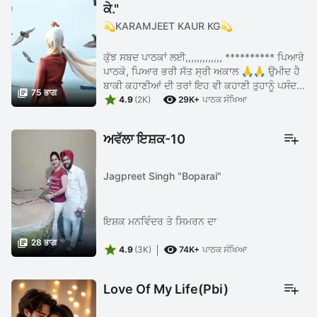
ਕੇ."
💫KARAMJEET KAUR KG💫
ਕੁੱਝ ਸਬਦ ਪਾਠਕਾਂ ਲਈ,,,,,,,,,,,,, ********** ਪਿਆਰੇ
ਪਾਠਕੋ, ਪਿਆਰ ਭਰੀ ਸੱਤ ਸ੍ਰੀ ਅਕਾਲ 🙏🙏 ਉਮੀਦ ਹੈ
ਬਾਕੀ ਕਹਾਣੀਆਂ ਦੀ ਤਰਾਂ ਇਹ ਵੀ ਕਹਾਣੀ ਤੁਹਾਨੂੰ ਪਸੰਦ

75 ਭਾਗ


ਆਵੇਗੀ, ਕਹਾਣੀ ਪੜ੍ਹ ਕੇ ਆਪਣੇ ਵਿਚਾਰ ਜਰੂਰ ਦੱਸਣਾ!"
4.9
(2K)
29K+
ਪਾਠਕ ਸੰਖਿਆ
...
ਅਵੱਲਾ ਇਸ਼ਕ-10
Jagpreet Singh "Boparai"
ਇਸ਼ਕ ਮਨਵਿੰਦਰ ਤੇ ਸਿਮਰਨ ਦਾ

28 ਭਾਗ


4.9
(3K)
74K+
ਪਾਠਕ ਸੰਖਿਆ
Love Of My Life(Pbi)