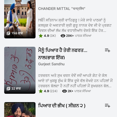
CHANDER MITTAL "चन्द्रश्मि"
!ੴ! ਸਤਿਨਾਮ ਸ੍ਰੀ ਵਾਹਿਗੁਰੂ ! ਮੇਰੇ ਸਾਰੇ ਪਾਠਕਾਂ ਨੂੰ
ਕਲਯੁਗ ਦੇ ਅਵਤਾਰੀ ਸ੍ਰੀ ਗੁਰੂ ਨਾਨਕ ਦੇਵ ਜੀ ਦੇ ਪ੍ਰਗਟ
ਦਿਵਸ ਦੀਆਂ ਲੱਖ ਲੱਖ ਵਧਾਈਆਂ!! ਦੋਸਤੋ ਇੱਕ ਹੋਰ

150 ਭਾਗ


ਕਹਾਣੀ ਲੈ ਕੇ ਹਾਜ਼ਿਰ ਹਾਂ ਆਪ ਜੀ ਦੀ ਖਿਦਮਤ ਚ! ਉੱਮੀਦ
4.9
(3K)
29K+
ਪਾਠਕ ਸੰਖਿਆ
ਹੈ ਕਿ ਇਸ ਕਹਾਣੀ ਨੂੰ ਵੀ ਤੁਸੀਂ "ਰੂਪ" ਵਰਗਾ ਹੀ ਮਾਣ
ਬਖਸ਼ੋਂਗੇ! ਪੇਸ਼ੇ ਖਿਦਮਤ ਹੈ ਮੇਰੀ ਨਵੀਂ ਕਹਾਣੀ " ਅਮੀਰੀ -
ਮੈਨੂੰ ਪਿਆਰ ਹੈ ਤੇਰੀ ਨਫਰਤ
ਗ਼ਰੀਬੀ " disclaimer ;- ਇਸ ਕਹਾਣੀ ਦੇ ਪਾਤਰ
ਘਟਨਾਵਾਂ ਸਥਾਨ ਤੇ ਨਾਮ ਪੂਰੀ ਤਰ੍ਹਾਂ ਨਾਲ ਕਾਲਪਨਿਕ ਨੇ!
ਨਾਲ(ਭਾਗ ਇੱਕ)
ਕਿਸੇ ਦਾ ਵੀ ਕਿਸੀ ਜ਼ਿੰਦਾ ਜਾਂ ਮਰੇ ਹੋਏ ਵਿਅਕਤੀ ਨਾਲ
Gurjeet Sandhu
ਕੋਈ ਤਾਲੁਕ ਨਹੀਂ ਹੈ! ਇਹ ਕਹਾਣੀ ਸਿਰਫ ਤੇ ਸਿਰਫ ਲੇਖਕ
ਦੀ ਕਲਪਨਾ ਨੂੰ ਉਜਾਗਰ ਕਰਦੀ ਹੈ ਤੇ ਆਪ ਜੀ...
ਹਰਚਰਨ ਅਤੇ ਸੁਖ ਚਰਨ ਦੋਵੇਂ ਜਦੋਂ ਆਪਣੇ ਗੇਟ ਦੇ ਕੋਲ
ਆਏ ਤਾਂ ਖੁਸ਼ਬੂ ਸੁੰਘ ਕੇ ਇੱਕ ਦੂਜੇ ਵੱਲ ਵੇਖਦੇ ਹਨ ਪਹਿਲਾਂ ਮੈਂ
ਹਰਚਰਨ ਬੋਲਦਾ ਹੈ ਨਹੀਂ ਨਹੀਂ ਪਹਿਲਾਂ ਮੈਂ ਸੁਖਚਰਨ ਬੋਲਦਾ

22 ਭਾਗ


ਹੈ ਦੋਨੇ ਅੰਦਰ ਵੱਲ ਨੂੰ ਭੱਜਦੇ ਹਨ ਅਤੇ ਨਾਲ ਨਾਲ ਹੀ ...
4.9
(224)
2K+
ਪਾਠਕ ਸੰਖਿਆ
ਪਿਆਰ ਦੀ ਭੀਖ ( ਸੀਜ਼ਨ ੨ )