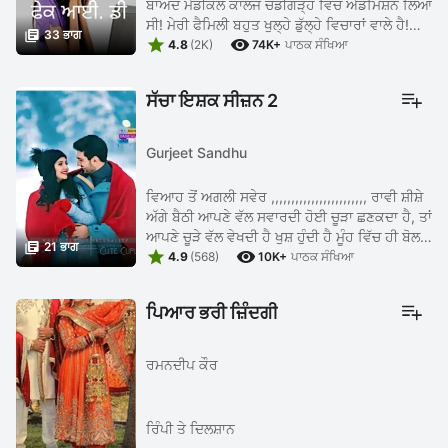
ਬਾਅਦ ਮੈਡੀਕਲ ਕਾਲਜ ਚੰਡੀਗੜ੍ਹ ਵਿਚ ਐਡਮਿਸ਼ਨ ਲਿਆ
ਸੀ! ਮੇਰੀ ਫੈਮਿਲੀ ਬਹੁਤ ਖੁਲ੍ਹੇ ਡੁੱਲ੍ਹੇ ਵਿਚਾਰਾਂ ਵਾਲੇ ਹੈ!

33 ਭਾਗ


ਕਿਉ ਕਿ ਪਾਪਾ ਬੈਕ ਮੈਨੇਜਰ ਤੇ ਮੰਮੀ ਸਕੂਲ ਦੇ ਪ੍ਰਿੰਸੀਪਲ
4.8
(2K)
74K+
ਪਾਠਕ ਸੰਖਿਆ
...
ਸੱਚਾ ਇਸ਼ਕ ਸੀਜ਼ਨ 2
Gurjeet Sandhu
ਵਿਆਹ ਤੋਂ ਅਗਲੀ ਸਵੇਰ ,,,,,,,,,,,,,,,,,,,,,,,, ਰਾਵੀ ਸ਼ੀਸ਼ੇ
ਅੱਗੇ ਬੈਠੀ ਆਪਣੇ ਵੱਲ ਸਵਾਰਦੀ ਹੋਈ ਚੂੜਾ ਛਣਕਦਾ ਹੈ, ਤਾਂ
ਆਪਣੇ ਚੂੜੇ ਵੱਲ ਵੇਖਦੀ ਹੈ ਖੁਸ਼ ਹੁੰਦੀ ਹੈ ਮੂੰਹ ਵਿੱਚ ਹੀ ਬੋਲਣ

21 ਭਾਗ


ਲੱਗਦੀ ਹੈ ਲਵ ਯੂ ਸਮਰ ਸ਼ਰਮਾ ਕੇ ਆਪਣੇ ...
4.9
(568)
10K+
ਪਾਠਕ ਸੰਖਿਆ
ਪਿਆਰ ਭਰੀ ਜ਼ਿੰਦਗੀ
ਰਮਨਦੀਪ ਕੌਰ
ਰਿੰਪੀ ਤੇ ਦਿਲਸ਼ਾਨ