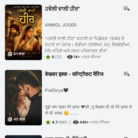
ਹਵੇਲੀ ਵਾਲੀ ਹੀਰ"
ANMOL JOGER
"ਹਵੇਲੀ ਵਾਲੀ ਹੀਰ" ਕਹਾਣੀ ਦਾ ਪਿਛੋਕੜ: 1940 ਦੇ
ਦਹਾਕੇ ਦਾ ਪੰਜਾਬ। ਵੱਡੀਆਂ ਹਵੇਲੀਆਂ, ਖੇਤ, ਬੈਲਗੱਡੀਆਂ,
ਮੇਲੇ-ਟਹਿਲੇ ਅਤੇ ਸਖ਼ਤ ਪਰਿਵਾਰਕ ਰੀਤਾਂ

61 ਭਾਗ


5
(72)
1K+
ਪਾਠਕ ਸੰਖਿਆ
बेखबर इश्क - कॉन्ट्रैकट मैरिज
PraDivya🖤
तुझे क्या खबर मेरे इश्क ❤️की ,तू बेखबर ही रहे मेरे इश्क से
तो ही अच्छा 😔........

45 ਭਾਗ


4.7
(690)
44K+
ਪਾਠਕ ਸੰਖਿਆ