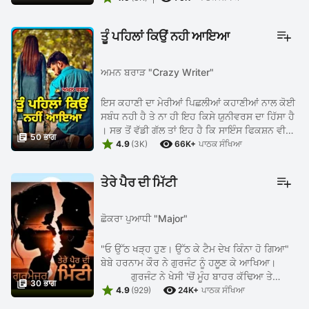
ਤੂੰ ਪਹਿਲਾਂ ਕਿਉਂ ਨਹੀ ਆਇਆ
ਅਮਨ ਬਰਾੜ "Crazy Writer"
ਇਸ ਕਹਾਣੀ ਦਾ ਮੇਰੀਆਂ ਪਿਛਲੀਆਂ ਕਹਾਣੀਆਂ ਨਾਲ ਕੋਈ
ਸਬੰਧ ਨਹੀ ਹੈ ਤੇ ਨਾ ਹੀ ਇਹ ਕਿਸੇ ਯੁਨੀਵਰਸ ਦਾ ਹਿੱਸਾ ਹੈ
। ਸਭ ਤੋਂ ਵੱਡੀ ਗੱਲ ਤਾਂ ਇਹ ਹੈ ਕਿ ਸਾਇੰਸ ਫਿਕਸ਼ਨ ਵੀ

50 ਭਾਗ


ਨਹੀ ਹੈ । ਇਸ ਵਾਰ ਮੈ ਆਪਣੀ ਫੀਲਡ ਤੋਂ ਹਟ ਕੇ ਕੁਝ
4.9
(3K)
66K+
ਪਾਠਕ ਸੰਖਿਆ
ਵੱਖਰਾ ਲਿਖਣ ਦੀ ...
ਤੇਰੇ ਪੈਰ ਦੀ ਮਿੱਟੀ
ਛੋਕਰਾ ਪੁਆਧੀ "Major"
"ਓ ਉੱਠ ਖੜ੍ਹ ਹੁਣ। ਉੱਠ ਕੇ ਟੈਮ ਦੇਖ ਕਿੰਨਾ ਹੋ ਗਿਆ"
ਬੇਬੇ ਹਰਨਾਮ ਕੌਰ ਨੇ ਗੁਰਜੰਟ ਨੂੰ ਹਲੂਣ ਕੇ ਆਖਿਆ।
ਗੁਰਜੰਟ ਨੇ ਖੇਸੀ 'ਚੋਂ ਮੂੰਹ ਬਾਹਰ ਕੱਢਿਆ ਤੇ

30 ਭਾਗ


ਬੋਲਿਆ, "ਸਾਰੀ ਉਮਰ ਲੰਘਗੀ ਬੇਬੇ ਤੇਰੀ, ਤੈਨੂੰ ਹਾਲੇ ਤੱਕ ...
4.9
(929)
24K+
ਪਾਠਕ ਸੰਖਿਆ