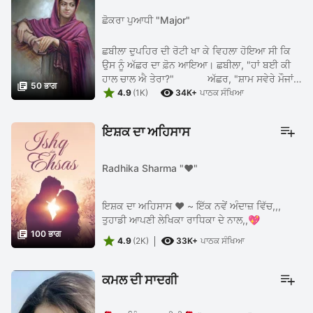
ਛੋਕਰਾ ਪੁਆਧੀ "Major"
ਛਬੀਲਾ ਦੁਪਹਿਰ ਦੀ ਰੋਟੀ ਖਾ ਕੇ ਵਿਹਲਾ ਹੋਇਆ ਸੀ ਕਿ
ਉਸ ਨੂੰ ਅੱਛਰ ਦਾ ਫ਼ੋਨ ਆਇਆ। ਛਬੀਲਾ, "ਹਾਂ ਬਈ ਕੀ
ਹਾਲ ਚਾਲ ਐ ਤੇਰਾ?" ਅੱਛਰ, "ਸ਼ਾਮ ਸਵੇਰੇ ਮੌਜਾਂ

50 ਭਾਗ


ਹੀ ਮੌਜਾਂ, ਤੂੰ ਸੁਣਾ ਕਿਵੇਂ ਚੱਲਦੀ ਤੇਰੀ ਜੋਬ?" ...
4.9
(1K)
34K+
ਪਾਠਕ ਸੰਖਿਆ
ਇਸ਼ਕ ਦਾ ਅਹਿਸਾਸ
Radhika Sharma "❤"
ਇਸ਼ਕ ਦਾ ਅਹਿਸਾਸ ❤️ ~ ਇੱਕ ਨਵੇਂ ਅੰਦਾਜ਼ ਵਿੱਚ,,,
ਤੁਹਾਡੀ ਆਪਣੀ ਲੇਖਿਕਾ ਰਾਧਿਕਾ ਦੇ ਨਾਲ,,💖

100 ਭਾਗ


4.9
(2K)
33K+
ਪਾਠਕ ਸੰਖਿਆ
ਕਮਲ ਦੀ ਸਾਦਗੀ