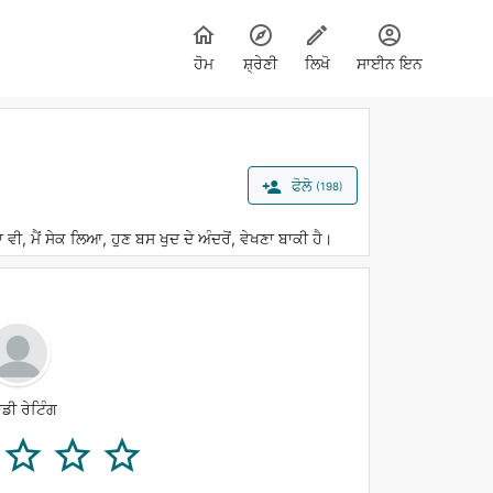
ਹੋਮ
ਸ਼੍ਰੇਣੀ
ਲਿਖੋ
ਸਾਈਨ ਇਨ
ਫੋਲੋ

(198)
ਵੀ, ਮੈਂ ਸੇਕ ਲਿਆ, ਹੁਣ ਬਸ ਖੁਦ ਦੇ ਅੰਦਰੋਂ, ਵੇਖਣਾ ਬਾਕੀ ਹੈ।
ਾਡੀ ਰੇਟਿੰਗ