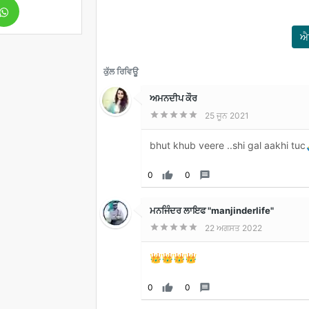
ਐ
ਕੁੱਲ ਰਿਵਿਊ
ਅਮਨਦੀਪ ਕੌਰ





25 ਜੂਨ 2021
bhut khub veere ..shi gal aakhi tu
0

0

ਮਨਜਿੰਦਰ ਲਾਇਫ "manjinderlife"





22 ਅਗਸਤ 2022
👑👑👑👑
0

0
