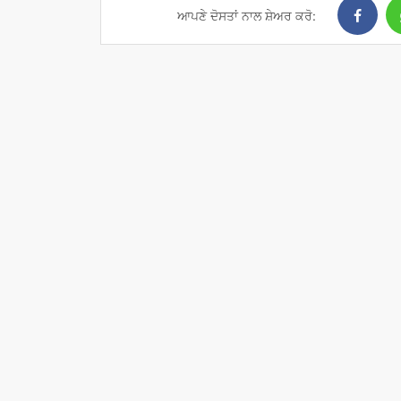
ਆਪਣੇ ਦੋਸਤਾਂ ਨਾਲ ਸ਼ੇਅਰ ਕਰੋ: