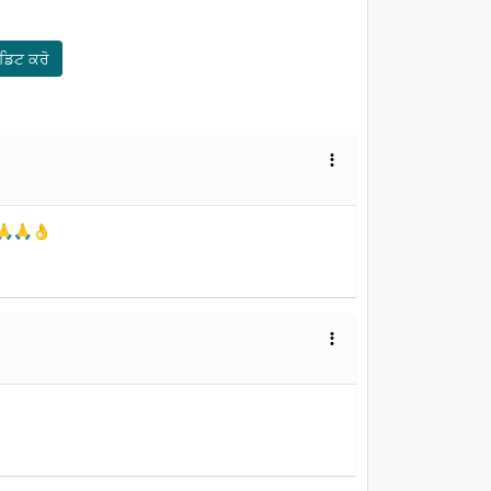
ਡਿਟ ਕਰੋ

c🙏🙏👌
