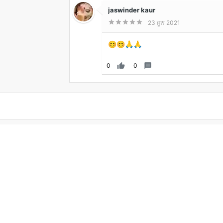
jaswinder kaur





23 ਜੂਨ 2021
😊😊🙏🙏
0

0
