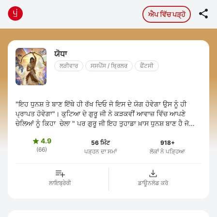

ਐਪ ਵਿੱਚ ਪੜ੍ਹੋ
ਯੋਧਾ
ਲੜੀਵਾਰ
ਸਸਪੈਂਸ / ਥ੍ਰਿਲਰ
ਫੈਂਟਸੀ
"ਇਹ ਧੁਨਸ਼ ਤੇ ਬਾਣ ਇੱਥੇ ਹੀ ਰੱਖ ਦਿਓ ਜੋ ਇਸ ਦੇ ਯੋਗ ਹੋਵੇਗਾ ਉਸ ਨੂੰ ਹੀ
ਪ੍ਰਾਪਤ ਹੋਵੇਗਾ"। ਕੁਟਿਆ ਦੇ ਗੁਰੂ ਜੀ ਨੇ ਕੜਕਵੀਂ ਆਵਾਜ਼ ਵਿੱਚ ਆਪਣੇ
ਚੇਲਿਆਂ ਨੂੰ ਕਿਹਾ ਚੇਲਾ " ਪਰ ਗੁਰੂ ਜੀ ਇਹ ਤੁਹਾਡਾ ਖ਼ਾਸ ਧੁਨਸ਼ ਬਾਣ ਹੈ ਜੋ
ਤੁਹਾਨੂੰ ...
4.9

56 ਮਿੰਟ
918+
(66)
ਪੜ੍ਹਨ ਦਾ ਸਮਾਂ
ਲੋਕਾਂ ਨੇ ਪੜ੍ਹਿਆ
ਲਾਇਬ੍ਰੇਰੀ
ਡਾਊਨਲੋਡ ਕਰੋ