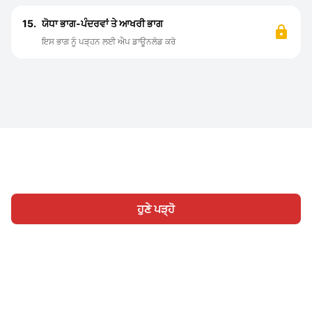
15.
ਯੋਧਾ ਭਾਗ-ਪੰਦਰਵਾਂ ਤੇ ਆਖਰੀ ਭਾਗ
ਇਸ ਭਾਗ ਨੂੰ ਪੜ੍ਹਨ ਲਈ ਐਪ ਡਾਊਨਲੋਡ ਕਰੋ
ਹੁਣੇ ਪੜ੍ਹੋ
ਹੋਮ
ਸ਼੍ਰੇਣੀ
ਲਿਖੋ
ਸਾਈਨ ਇਨ
|
|
© 2026 Nasadiya Tech. Pvt. Ltd.
ਸਾਡੇ ਬਾਰੇ ਵਿੱਚ
ਸਾਡੇ ਨਾਲ ਕੰਮ
|
|
|
ਕਰੋ
ਪ੍ਰਾਈਵੇਸੀ ਪਾਲਿਸੀ
ਸੇਵਾ ਦੀਆਂ ਸ਼ਰਤਾਂ
Vulnerability
|
|
Disclosure Policy
Hall of Fame
Trust Center