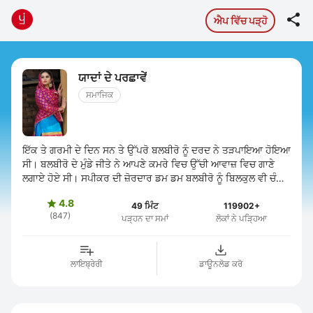

ਐਪ ਵਿੱਚ ਪੜ੍ਹੋ
ਯਾਦਾਂ ਦੇ ਪਰਛਾਵੇਂ
ਸਮਾਜਿਕ
ਇੱਕ ਤੇ ਗਰਮੀ ਦੇ ਦਿਨ ਸਨ ਤੇ ਉੱਪਰੋ ਬਲਬੀਰੋ ਨੂੰ ਦਰਦ ਨੇ ਤੜਪਾਇਆ ਹੋਇਆ
ਸੀ। ਬਲਬੀਰੋ ਦੇ ਮੁੰਡੇ ਜੀਤੇ ਨੇ ਆਪਣੇ ਕਮਰੇ ਵਿਚ ਉੱਚੀ ਆਵਾਜ਼ ਵਿਚ ਗਾਣੇ
ਲਗਾਏ ਹੋਏ ਸੀ। ਸਪੀਕਰ ਦੀ ਜ਼ੋਰਦਾਰ ਡਮ ਡਮ ਬਲਬੀਰੋ ਨੂੰ ਬਿਲਕੁਲ ਵੀ ਚੰਗੀ
ਨਹੀਂ ਸੀ ਲਗ ...
4.8

49 ਮਿੰਟ
119902+
(847)
ਪੜ੍ਹਨ ਦਾ ਸਮਾਂ
ਲੋਕਾਂ ਨੇ ਪੜ੍ਹਿਆ
ਲਾਇਬ੍ਰੇਰੀ
ਡਾਊਨਲੋਡ ਕਰੋ