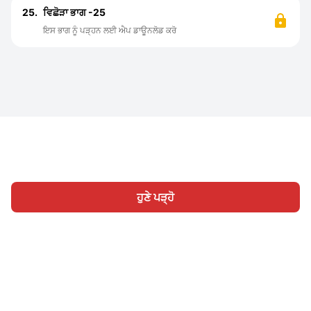
25.
ਵਿਛੋੜਾ ਭਾਗ -25
ਇਸ ਭਾਗ ਨੂੰ ਪੜ੍ਹਨ ਲਈ ਐਪ ਡਾਊਨਲੋਡ ਕਰੋ
ਹੁਣੇ ਪੜ੍ਹੋ
ਹੋਮ
ਸ਼੍ਰੇਣੀ
ਲਿਖੋ
ਸਾਈਨ ਇਨ
|
|
© 2026 Nasadiya Tech. Pvt. Ltd.
ਸਾਡੇ ਬਾਰੇ ਵਿੱਚ
ਸਾਡੇ ਨਾਲ ਕੰਮ
|
|
|
ਕਰੋ
ਪ੍ਰਾਈਵੇਸੀ ਪਾਲਿਸੀ
ਸੇਵਾ ਦੀਆਂ ਸ਼ਰਤਾਂ
Vulnerability
|
|
Disclosure Policy
Hall of Fame
Trust Center