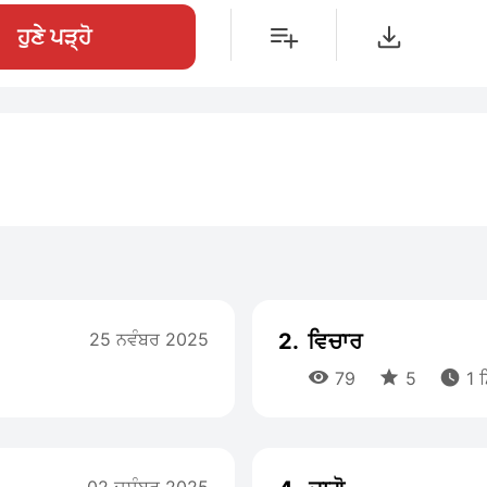
ਹੁਣੇ ਪੜ੍ਹੋ
25 ਨਵੰਬਰ 2025
2.
ਵਿਚਾਰ



79
5
1 ਮ