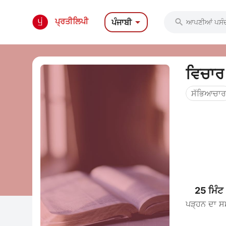

ਪ੍ਰਤੀਲਿਪੀ
ਪੰਜਾਬੀ

ਵਿਚਾਰ
ਸੱਭਿਆਚਾਰ
25 ਮਿੰਟ
ਪੜ੍ਹਨ ਦਾ ਸਮ