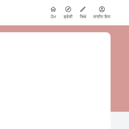
ਹੋਮ
ਸ਼੍ਰੇਣੀ
ਲਿਖੋ
ਸਾਈਨ ਇਨ