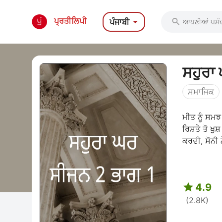

ਪ੍ਰਤੀਲਿਪੀ
ਪੰਜਾਬੀ

ਸਹੁਰਾ
ਸਮਾਜਿਕ
ਮੀਤ ਨੂੰ ਸਮ
ਰਿਸ਼ਤੇ ਤੋ ਖ
ਕਰਦੀ, 

4.9
(2.8K)