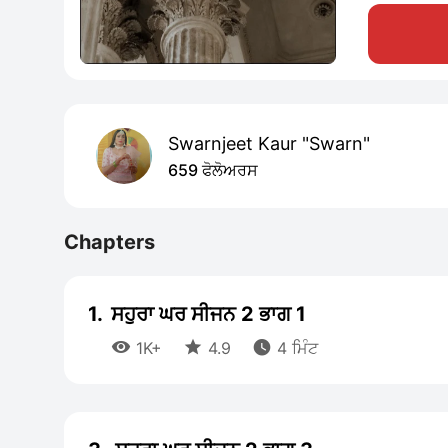
Swarnjeet Kaur "Swarn"
659 ਫੋਲੋਅਰਸ
Chapters
1.
ਸਹੁਰਾ ਘਰ ਸੀਜਨ 2 ਭਾਗ 1



1K+
4.9
4 ਮਿੰਟ