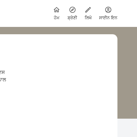
ਹੋਮ
ਸ਼੍ਰੇਣੀ
ਲਿਖੋ
ਸਾਈਨ ਇਨ
 ਇਸ
ਨਾਲ