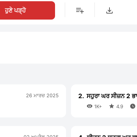
ਹੁਣੇ ਪੜ੍ਹੋ
26 ਮਾਰਚ 2025
2.
ਸਹੁਰਾ ਘਰ ਸੀਜ਼ਨ 2 ਭ



1K+
4.9