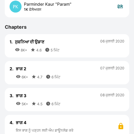
Parminder Kaur "Param"
ਫੋਲੋ
1K ਫੋਲੋਅਰਸ
Chapters
06 ਜੁਲਾਈ 2020
1.
ਸੁਫਨਿਆ ਦੀ ਉਡਾਣ



8K+
4.6
5 ਮਿੰਟ
07 ਜੁਲਾਈ 2020
2.
ਭਾਗ 2



6K+
4.7
6 ਮਿੰਟ
08 ਜੁਲਾਈ 2020
3.
ਭਾਗ 3



5K+
4.5
6 ਮਿੰਟ
4.
ਭਾਗ 4
ਇਸ ਭਾਗ ਨੂੰ ਪੜ੍ਹਨ ਲਈ ਐਪ ਡਾਊਨਲੋਡ ਕਰੋ