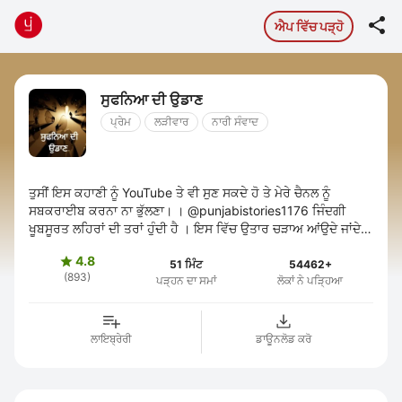

ਐਪ ਵਿੱਚ ਪੜ੍ਹੋ
ਸੁਫਨਿਆ ਦੀ ਉਡਾਣ
ਪ੍ਰੇਮ
ਲੜੀਵਾਰ
ਨਾਰੀ ਸੰਵਾਦ
ਤੁਸੀਂ ਇਸ ਕਹਾਣੀ ਨੂੰ YouTube ਤੇ ਵੀ ਸੁਣ ਸਕਦੇ ਹੋ ਤੇ ਮੇਰੇ ਚੈਨਲ ਨੂੰ
ਸਬਕਰਾਈਬ ਕਰਨਾ ਨਾ ਭੁੱਲਣਾ। । @punjabistories1176 ਜਿੰਦਗੀ
ਖੂਬਸੂਰਤ ਲਹਿਰਾਂ ਦੀ ਤਰਾਂ ਹੁੰਦੀ ਹੈ । ਇਸ ਵਿੱਚ ਉਤਾਰ ਚੜਾਅ ਆਂਉਦੇ ਜਾਂਦੇ
ਰਹਿੰਦੇ ਹਨ । ...
4.8

51 ਮਿੰਟ
54462+
(893)
ਪੜ੍ਹਨ ਦਾ ਸਮਾਂ
ਲੋਕਾਂ ਨੇ ਪੜ੍ਹਿਆ
ਲਾਇਬ੍ਰੇਰੀ
ਡਾਊਨਲੋਡ ਕਰੋ