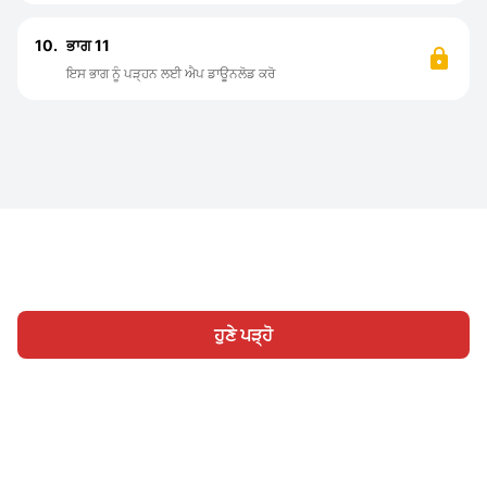
10.
ਭਾਗ 11
ਇਸ ਭਾਗ ਨੂੰ ਪੜ੍ਹਨ ਲਈ ਐਪ ਡਾਊਨਲੋਡ ਕਰੋ
ਹੁਣੇ ਪੜ੍ਹੋ
ਹੋਮ
ਸ਼੍ਰੇਣੀ
ਲਿਖੋ
ਸਾਈਨ ਇਨ
|
|
© 2026 Nasadiya Tech. Pvt. Ltd.
ਸਾਡੇ ਬਾਰੇ ਵਿੱਚ
ਸਾਡੇ ਨਾਲ ਕੰਮ
|
|
|
ਕਰੋ
ਪ੍ਰਾਈਵੇਸੀ ਪਾਲਿਸੀ
ਸੇਵਾ ਦੀਆਂ ਸ਼ਰਤਾਂ
Vulnerability
|
|
Disclosure Policy
Hall of Fame
Trust Center