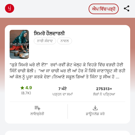

ਐਪ ਵਿੱਚ ਪੜ੍ਹੋ
ਸਿਮਰੋ ਹੌਲਦਾਰਨੀ
ਨਾਰੀ ਸੰਵਾਦ
ਨਾਵਲ
"ਕੁੜੇ ਸਿਮਰੋ ਘਰੇ ਈ ਏਂ?" ਰਵਾਂ-ਰਵੀਂ ਗੇਟ ਖੋਲ੍ਹ ਕੇ ਵਿਹੜੇ ਵਿੱਚ ਵੜਦੀ ਹੋਈ
ਸਿੰਨੋਂ ਚਾਚੀ ਬੋਲੀ। "ਆ ਜਾ ਚਾਚੀ ਘਰ ਈ ਆਂ ਹੋਰ ਮੈਂ ਕਿੱਥੇ ਜਾਣਾ?ਸੂਟ ਸੀ ਰਹੀ
ਆਂ ਕੋਲ ਨੂੰ ਪੂਰਾ ਕਰਕੇ ਦੇਣਾ।ਨਿਆਣੇ ਸਕੂਲ ਗਿਆਂ ਤੇ ਜਿੰਨਾ ਤੁ ਸੀਅ ਹੋ ...
4.9

7 ਘੰਟੇ
275313+
(8.7K)
ਪੜ੍ਹਨ ਦਾ ਸਮਾਂ
ਲੋਕਾਂ ਨੇ ਪੜ੍ਹਿਆ
ਲਾਇਬ੍ਰੇਰੀ
ਡਾਊਨਲੋਡ ਕਰੋ