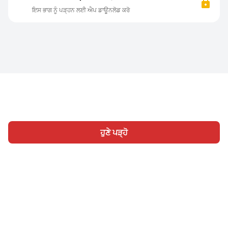
ਇਸ ਭਾਗ ਨੂੰ ਪੜ੍ਹਨ ਲਈ ਐਪ ਡਾਊਨਲੋਡ ਕਰੋ
ਹੁਣੇ ਪੜ੍ਹੋ
ਹੋਮ
ਸ਼੍ਰੇਣੀ
ਲਿਖੋ
ਸਾਈਨ ਇਨ
|
|
© 2026 Nasadiya Tech. Pvt. Ltd.
ਸਾਡੇ ਬਾਰੇ ਵਿੱਚ
ਸਾਡੇ ਨਾਲ ਕੰਮ
|
|
|
ਕਰੋ
ਪ੍ਰਾਈਵੇਸੀ ਪਾਲਿਸੀ
ਸੇਵਾ ਦੀਆਂ ਸ਼ਰਤਾਂ
Vulnerability
|
|
Disclosure Policy
Hall of Fame
Trust Center