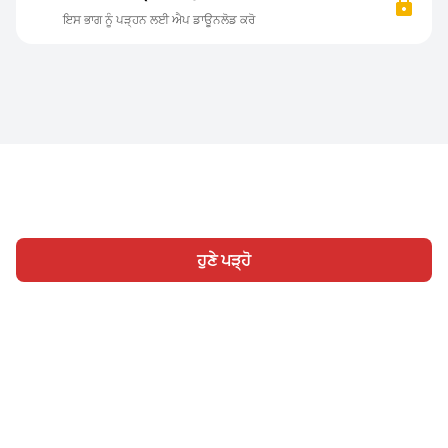
ਇਸ ਭਾਗ ਨੂੰ ਪੜ੍ਹਨ ਲਈ ਐਪ ਡਾਊਨਲੋਡ ਕਰੋ
ਹੁਣੇ ਪੜ੍ਹੋ
ਹੋਮ
ਸ਼੍ਰੇਣੀ
ਲਿਖੋ
ਸਾਈਨ ਇਨ
|
|
© 2026 Nasadiya Tech. Pvt. Ltd.
ਸਾਡੇ ਬਾਰੇ ਵਿੱਚ
ਸਾਡੇ ਨਾਲ ਕੰਮ
|
|
|
ਕਰੋ
ਪ੍ਰਾਈਵੇਸੀ ਪਾਲਿਸੀ
ਸੇਵਾ ਦੀਆਂ ਸ਼ਰਤਾਂ
Vulnerability
|
|
Disclosure Policy
Hall of Fame
Trust Center