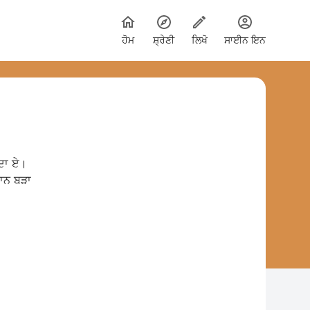
ਹੋਮ
ਸ਼੍ਰੇਣੀ
ਲਿਖੋ
ਸਾਈਨ ਇਨ
ਰਦਾ ਏ।
ਰਾਨ ਬੜਾ