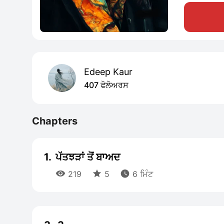
Edeep Kaur
407 ਫੋਲੋਅਰਸ
Chapters
1.
ਪੱਤਝੜਾਂ ਤੋਂ ਬਾਅਦ



219
5
6 ਮਿੰਟ