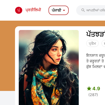

ਪ੍ਰਤੀਲਿਪੀ
ਪੰਜਾਬੀ

ਪੱਤਝੜਾ
ਪ੍ਰੇਮ
ਇਨਸਾਨ ਜ਼ਰੂ
ਤੇ ਜ਼ਰੂਰਤਾਂ
ਕੁੱਝ ਮਿਲਦਾ ਵ

4.9
(287)