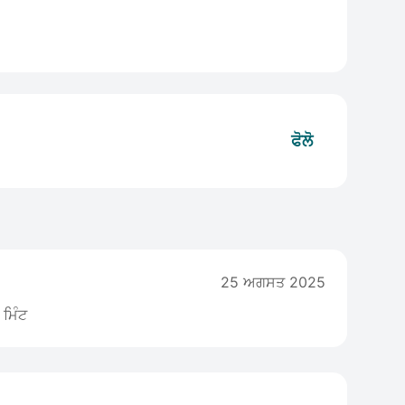
ਫੋਲੋ
25 ਅਗਸਤ 2025
ਮਿੰਟ