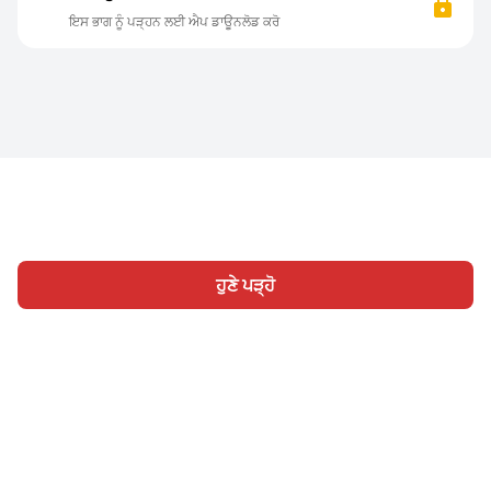
ਇਸ ਭਾਗ ਨੂੰ ਪੜ੍ਹਨ ਲਈ ਐਪ ਡਾਊਨਲੋਡ ਕਰੋ
ਹੁਣੇ ਪੜ੍ਹੋ
ਹੋਮ
ਸ਼੍ਰੇਣੀ
ਲਿਖੋ
ਸਾਈਨ ਇਨ
|
|
© 2026 Nasadiya Tech. Pvt. Ltd.
ਸਾਡੇ ਬਾਰੇ ਵਿੱਚ
ਸਾਡੇ ਨਾਲ ਕੰਮ
|
|
|
ਕਰੋ
ਪ੍ਰਾਈਵੇਸੀ ਪਾਲਿਸੀ
ਸੇਵਾ ਦੀਆਂ ਸ਼ਰਤਾਂ
Vulnerability
|
|
Disclosure Policy
Hall of Fame
Trust Center