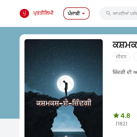

ਪ੍ਰਤੀਲਿਪੀ
ਪੰਜਾਬੀ

ਕਸ਼ਮਕ
ਜੀਵਨ
ਜ਼ਿੰਦਗੀ ਦੀ 

4.8
(182)