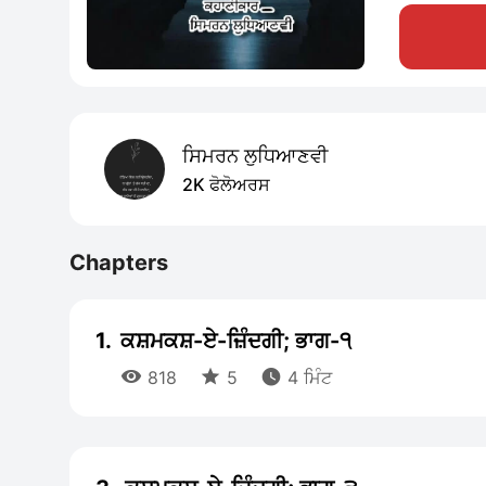
ਸਿਮਰਨ ਲੁਧਿਆਣਵੀ
2K ਫੋਲੋਅਰਸ
Chapters
1.
ਕਸ਼ਮਕਸ਼-ਏ-ਜ਼ਿੰਦਗੀ; ਭਾਗ-੧



818
5
4 ਮਿੰਟ