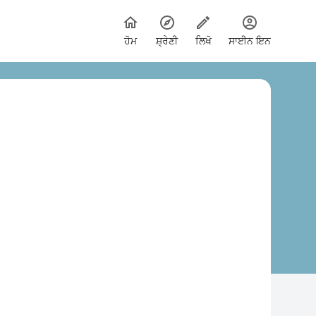
ਹੋਮ
ਸ਼੍ਰੇਣੀ
ਲਿਖੋ
ਸਾਈਨ ਇਨ