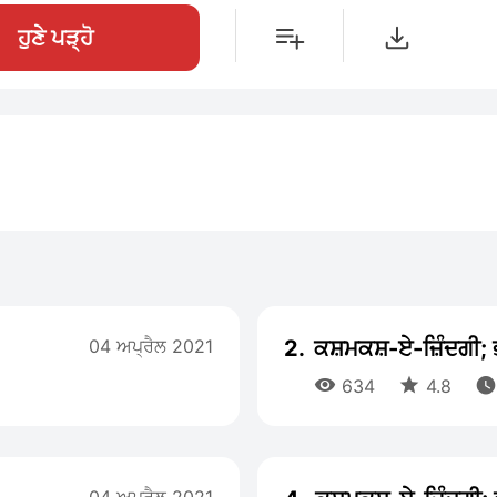
ਹੁਣੇ ਪੜ੍ਹੋ
04 ਅਪ੍ਰੈਲ 2021
2.
ਕਸ਼ਮਕਸ਼-ਏ-ਜ਼ਿੰਦਗੀ; 



634
4.8