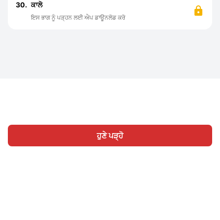
30.
ਕਾਲੋ
ਇਸ ਭਾਗ ਨੂੰ ਪੜ੍ਹਨ ਲਈ ਐਪ ਡਾਊਨਲੋਡ ਕਰੋ
ਹੁਣੇ ਪੜ੍ਹੋ
ਹੋਮ
ਸ਼੍ਰੇਣੀ
ਲਿਖੋ
ਸਾਈਨ ਇਨ
|
|
© 2026 Nasadiya Tech. Pvt. Ltd.
ਸਾਡੇ ਬਾਰੇ ਵਿੱਚ
ਸਾਡੇ ਨਾਲ ਕੰਮ
|
|
|
ਕਰੋ
ਪ੍ਰਾਈਵੇਸੀ ਪਾਲਿਸੀ
ਸੇਵਾ ਦੀਆਂ ਸ਼ਰਤਾਂ
Vulnerability
|
|
Disclosure Policy
Hall of Fame
Trust Center