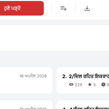
ਹੁਣੇ ਪੜ੍ਹੋ
16 ਅਪ੍ਰੈਲ 2026
2.
2/ਦਿਲ ਰਹਿਤ ਇਕਰਾ



229
5
6