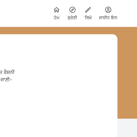
ਹੋਮ
ਸ਼੍ਰੇਣੀ
ਲਿਖੋ
ਸਾਈਨ ਇਨ
਼ ਰੌਸ਼ਨੀ
 ਜਾਣੀ-