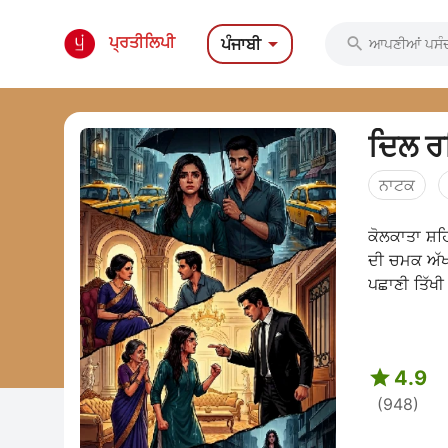

ਪ੍ਰਤੀਲਿਪੀ
ਪੰਜਾਬੀ

ਦਿਲ ਰ
ਨਾਟਕ
ਕੋਲਕਾਤਾ ਸ਼ਹ
ਦੀ ਚਮਕ ਅੱਖ
ਪਛਾਣੀ ਤਿੱਖੀ 

4.9
(948)