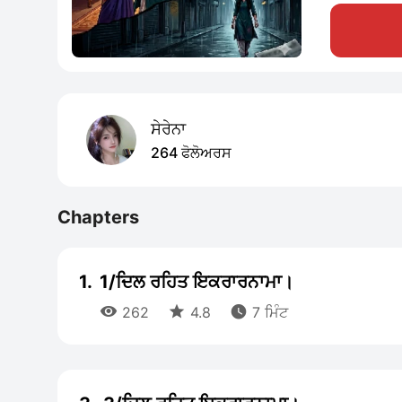
ਸੇਰੇਨਾ
264 ਫੋਲੋਅਰਸ
Chapters
1.
1/ਦਿਲ ਰਹਿਤ ਇਕਰਾਰਨਾਮਾ।



262
4.8
7 ਮਿੰਟ