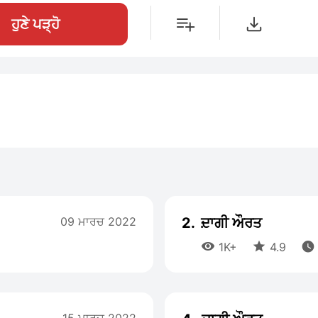
ਹੁਣੇ ਪੜ੍ਹੋ
09 ਮਾਰਚ 2022
2.
ਦ਼ਾਗੀ ਔਰਤ



1K+
4.9