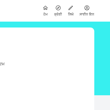
ਹੋਮ
ਸ਼੍ਰੇਣੀ
ਲਿਖੋ
ਸਾਈਨ ਇਨ
 ਦਮ