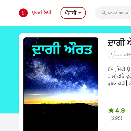

ਪ੍ਰਤੀਲਿਪੀ
ਪੰਜਾਬੀ

ਦ਼ਾਗੀ
ਪ੍ਰੇਰਨਾਤ
ਬੱਸ ,ਮਿੱਟੀ
ਨਾਮ)ਕੀਤੇ ਦੂ
ਤ੍ਭਕ ਗਈ| ਕੰ

4.9
(295)