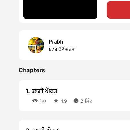
Prabh
678 ਫੋਲੋਅਰਸ
Chapters
1.
ਦ਼ਾਗੀ ਔਰਤ



1K+
4.9
2 ਮਿੰਟ