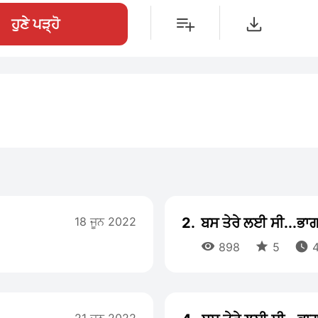
ਹੁਣੇ ਪੜ੍ਹੋ
18 ਜੂਨ 2022
2.
ਬਸ ਤੇਰੇ ਲਈ ਸੀ...ਭਾਗ



898
5
4