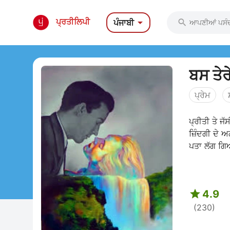

ਪ੍ਰਤੀਲਿਪੀ
ਪੰਜਾਬੀ

ਬਸ ਤੇਰ
ਪ੍ਰੇਮ
ਪ੍ਰੀਤੀ ਤੇ ਜੱ
ਜ਼ਿੰਦਗੀ ਦੇ ਅ
ਪਤਾ ਲੱਗ ਗਿ

4.9
(230)