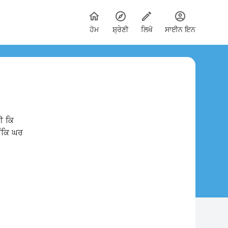
ਹੋਮ
ਸ਼੍ਰੇਣੀ
ਲਿਖੋ
ਸਾਈਨ ਇਨ
ਸੀ ਕਿ
ਉੰਕਿ ਘਰ