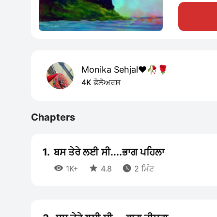
Monika Sehjal❤️🥀🌹
4K ਫੋਲੋਅਰਸ
Chapters
1.
ਬਸ ਤੇਰੇ ਲਈ ਸੀ....ਭਾਗ ਪਹਿਲਾ



1K+
4.8
2 ਮਿੰਟ