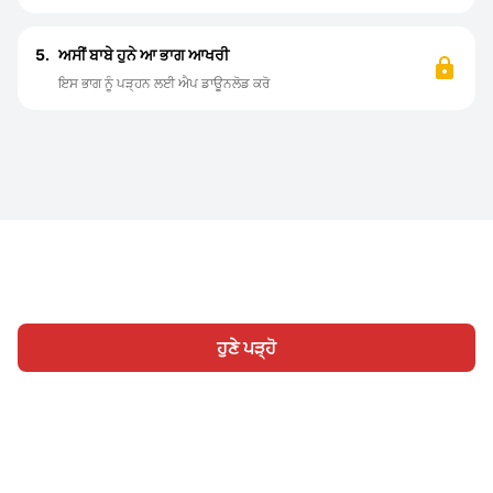
5.
ਅਸੀਂ ਬਾਬੇ ਹੁਨੇ ਆ ਭਾਗ ਆਖਰੀ
ਇਸ ਭਾਗ ਨੂੰ ਪੜ੍ਹਨ ਲਈ ਐਪ ਡਾਊਨਲੋਡ ਕਰੋ
ਹੁਣੇ ਪੜ੍ਹੋ
ਹੋਮ
ਸ਼੍ਰੇਣੀ
ਲਿਖੋ
ਸਾਈਨ ਇਨ
|
|
© 2026 Nasadiya Tech. Pvt. Ltd.
ਸਾਡੇ ਬਾਰੇ ਵਿੱਚ
ਸਾਡੇ ਨਾਲ ਕੰਮ
|
|
|
ਕਰੋ
ਪ੍ਰਾਈਵੇਸੀ ਪਾਲਿਸੀ
ਸੇਵਾ ਦੀਆਂ ਸ਼ਰਤਾਂ
Vulnerability
|
|
Disclosure Policy
Hall of Fame
Trust Center