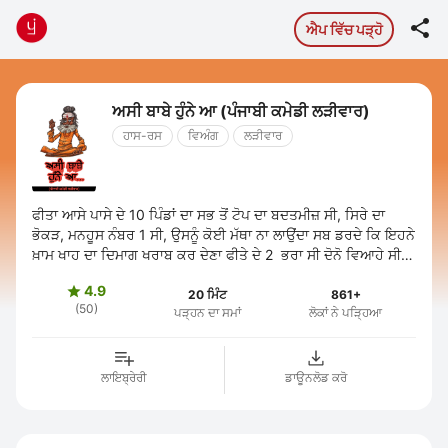

ਐਪ ਵਿੱਚ ਪੜ੍ਹੋ
ਅਸੀ ਬਾਬੇ ਹੁੰਨੇ ਆ (ਪੰਜਾਬੀ ਕਮੇਡੀ ਲੜੀਵਾਰ)
ਹਾਸ-ਰਸ
ਵਿਅੰਗ
ਲੜੀਵਾਰ
ਫੀਤਾ ਆਸੇ ਪਾਸੇ ਦੇ 10 ਪਿੰਡਾਂ ਦਾ ਸਭ ਤੋਂ ਟੋਪ ਦਾ ਬਦਤਮੀਜ਼ ਸੀ, ਸਿਰੇ ਦਾ
ਭੋਕੜ, ਮਨਹੂਸ ਨੰਬਰ 1 ਸੀ, ਉਸਨੂੰ ਕੋਈ ਮੱਥਾ ਨਾ ਲਾਉਂਦਾ ਸਬ ਡਰਦੇ ਕਿ ਇਹਨੇ
ਖ਼ਾਮ ਖਾਹ ਦਾ ਦਿਮਾਗ ਖਰਾਬ ਕਰ ਦੇਣਾ ਫੀਤੇ ਦੇ 2 ਭਰਾ ਸੀ ਦੋਨੋ ਵਿਆਹੇ ਸੀ
ਮਾਂ ...
4.9

20 ਮਿੰਟ
861+
(50)
ਪੜ੍ਹਨ ਦਾ ਸਮਾਂ
ਲੋਕਾਂ ਨੇ ਪੜ੍ਹਿਆ
ਲਾਇਬ੍ਰੇਰੀ
ਡਾਊਨਲੋਡ ਕਰੋ