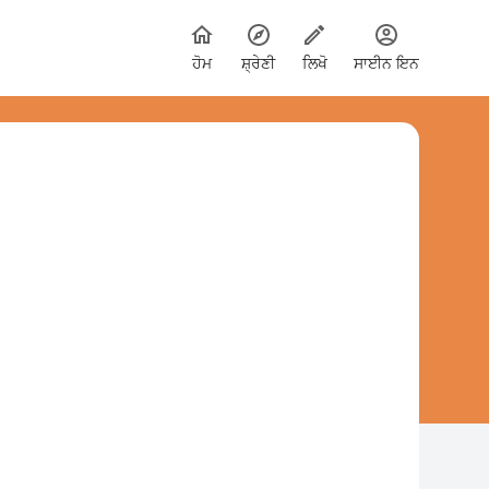
ਹੋਮ
ਸ਼੍ਰੇਣੀ
ਲਿਖੋ
ਸਾਈਨ ਇਨ