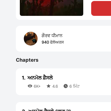
ਗੌਰਵ ਧੀਮਾਨ
940 ਫੋਲੋਅਰਸ
Chapters
1.
ਅਨਮੋਲ ਫ਼ੈਸਲੇ



6K+
4.6
6 ਮਿੰਟ