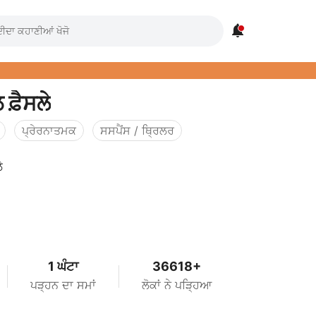

ਫ਼ੈਸਲੇ
ਪ੍ਰੇਰਨਾਤਮਕ
ਸਸਪੈਂਸ / ਥ੍ਰਿਲਰ
ੇ
1 ਘੰਟਾ
36618+
ਪੜ੍ਹਨ ਦਾ ਸਮਾਂ
ਲੋਕਾਂ ਨੇ ਪੜ੍ਹਿਆ