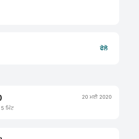
ਫੋਲੋ
)
20 ਮਈ 2020
5 ਮਿੰਟ