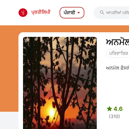

ਪ੍ਰਤੀਲਿਪੀ
ਪੰਜਾਬੀ

ਅਨਮੋਲ 
ਪਰਿਵਾਰਿਕ
ਅਨਮੋਲ ਫ਼ੈਸਲ

4.6
(310)