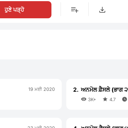
ਹੁਣੇ ਪੜ੍ਹੋ
19 ਮਈ 2020
2.
ਅਨਮੋਲ ਫ਼ੈਸਲੇ (ਭਾਗ ੨



3K+
4.7