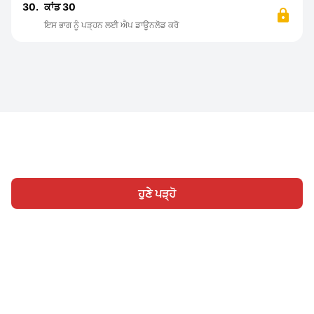
30.
ਕਾਂਡ 30
ਇਸ ਭਾਗ ਨੂੰ ਪੜ੍ਹਨ ਲਈ ਐਪ ਡਾਊਨਲੋਡ ਕਰੋ
ਹੁਣੇ ਪੜ੍ਹੋ
ਹੋਮ
ਸ਼੍ਰੇਣੀ
ਲਿਖੋ
ਸਾਈਨ ਇਨ
|
|
© 2026 Nasadiya Tech. Pvt. Ltd.
ਸਾਡੇ ਬਾਰੇ ਵਿੱਚ
ਸਾਡੇ ਨਾਲ ਕੰਮ
|
|
|
ਕਰੋ
ਪ੍ਰਾਈਵੇਸੀ ਪਾਲਿਸੀ
ਸੇਵਾ ਦੀਆਂ ਸ਼ਰਤਾਂ
Vulnerability
|
|
Disclosure Policy
Hall of Fame
Trust Center