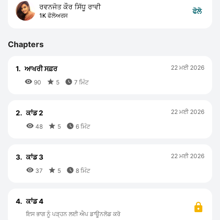
ਰਵਨਜੋਤ ਕੌਰ ਸਿੱਧੂ ਰਾਵੀ
ਫੋਲੋ
1K ਫੋਲੋਅਰਸ
Chapters
22 ਮਈ 2026
1.
ਆਖਰੀ ਸਫ਼ਰ



90
5
7 ਮਿੰਟ
22 ਮਈ 2026
2.
ਕਾਂਡ 2



48
5
6 ਮਿੰਟ
22 ਮਈ 2026
3.
ਕਾਂਡ 3



37
5
8 ਮਿੰਟ
4.
ਕਾਂਡ 4
ਇਸ ਭਾਗ ਨੂੰ ਪੜ੍ਹਨ ਲਈ ਐਪ ਡਾਊਨਲੋਡ ਕਰੋ