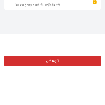
ਇਸ ਭਾਗ ਨੂੰ ਪੜ੍ਹਨ ਲਈ ਐਪ ਡਾਊਨਲੋਡ ਕਰੋ
ਹੁਣੇ ਪੜ੍ਹੋ
ਹੋਮ
ਸ਼੍ਰੇਣੀ
ਲਿਖੋ
ਸਾਈਨ ਇਨ
|
|
© 2026 Nasadiya Tech. Pvt. Ltd.
ਸਾਡੇ ਬਾਰੇ ਵਿੱਚ
ਸਾਡੇ ਨਾਲ ਕੰਮ
|
|
|
ਕਰੋ
ਪ੍ਰਾਈਵੇਸੀ ਪਾਲਿਸੀ
ਸੇਵਾ ਦੀਆਂ ਸ਼ਰਤਾਂ
Vulnerability
|
|
Disclosure Policy
Hall of Fame
Trust Center